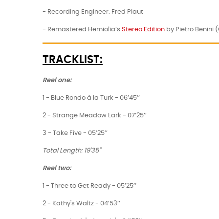
- Recording Engineer: Fred Plaut
- Remastered Hemiolia’s
Stereo Edition
by Pietro Benini 
TRACKLIST:
Reel one:
1 - Blue Rondo à la Turk - 06’45’’
2 - Strange Meadow Lark - 07’25’’
3 - Take Five - 05’25’’
Total Length: 19'35''
Reel two:
1 - Three to Get Ready - 05’25’’
2 - Kathy's Waltz - 04’53’’