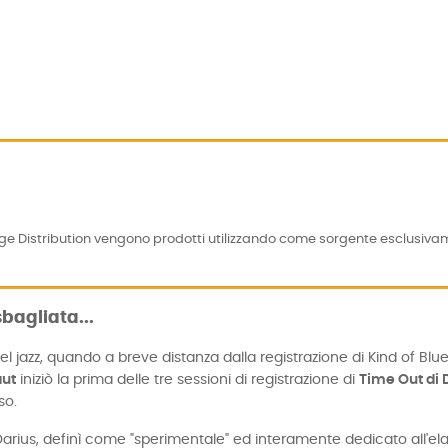
age Distribution vengono prodotti utilizzando come sorgente esclusivam
sbagliata...
el jazz, quando a breve distanza dalla registrazione di Kind of Bl
aut
iniziò la prima delle tre sessioni di registrazione di
Time Out di
so.
Darius, definì come "sperimentale" ed interamente dedicato all'el