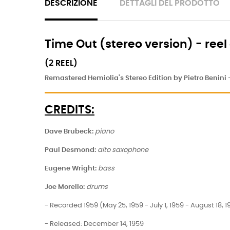
DESCRIZIONE
DETTAGLI DEL PRODOTTO
Time Out (stereo version) - ree
(2 REEL)
Remastered Hemiolia's Stereo Edition by Pietro Benini 
CREDITS:
Dave Brubeck
:
piano
Paul Desmond
:
alto saxophone
Eugene Wright
:
bass
Joe Morello
:
drums
- Recorded 1959 (May 25, 1959 - July 1, 1959 - August 18,
- Released: December 14, 1959