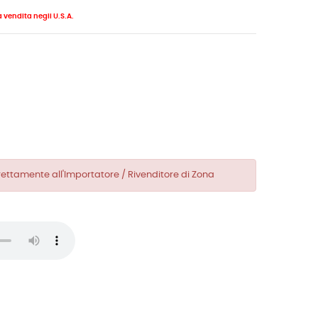
a vendita negli U.S.A.
direttamente all'Importatore / Rivenditore di Zona