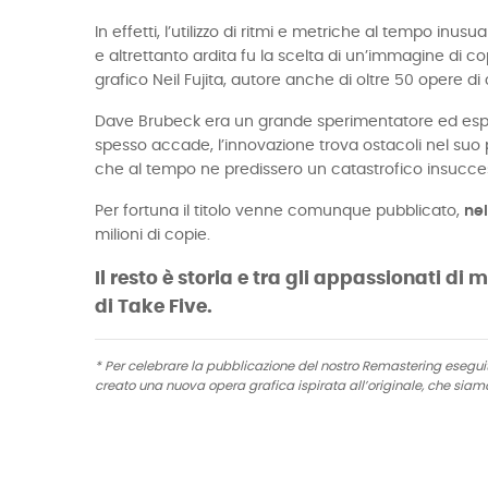
In effetti, l’utilizzo di ritmi e metriche al tempo inu
e altrettanto ardita fu la scelta di un’immagine di c
grafico Neil Fujita, autore anche di oltre 50 opere di co
Dave Brubeck era un grande sperimentatore ed esplo
spesso accade, l’innovazione trova ostacoli nel suo 
che al tempo ne predissero un catastrofico insucc
Per fortuna il titolo venne comunque pubblicato,
nel
milioni di copie.
Il resto è storia e tra gli appassionati d
di Take Five.
* Per celebrare la pubblicazione del nostro Remastering eseguito
creato una nuova opera grafica ispirata all’originale, che siamo