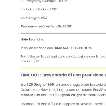
3 - Everybody's Jumpin' - 04’26’’
4 - Pick Up Sticks - 04’17’
Total Length: 19'01''
Reel one + reel two length: 38'36''
Note Tecniche
:
In collaborazione con
ERMITAGE DISTRIBUTION.
Tutti i Master Tapes nati dalla collaborazione con Ermit
tracks - 1/4”
TIME OUT : Breve storia di una previsione 
Era il
25 Giugno 1959
, un anno magico per la storia d
Columbia a New York, l’ingegnere del suono
Fred Pl
Morello
alla batteria e
Eugene Wright
al contrabbas
Un progetto che il figlio maggiore di Dave Brubeck, 