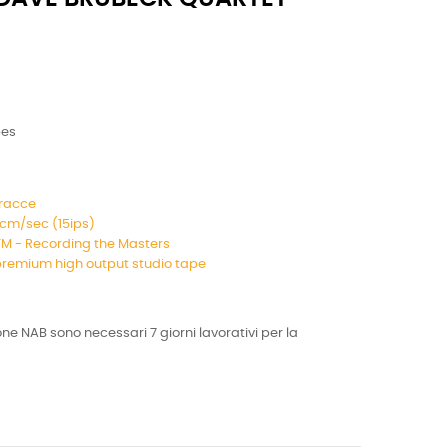
pes
 tracce
 cm/sec (15ips)
M - Recording the Masters
emium high output studio tape
one NAB sono necessari 7 giorni lavorativi per la