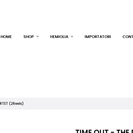
HEM
HOME
SHOP
HEMIOLIA
IMPORTATORI
CONT
RTET (2Reels)
TIME OUT - THE