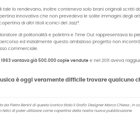
suali tale lo rendevano, inoltre conteneva solo brani originali scri
opertina innovativa che non prevedeva le solite immagini degli art
pertina di altri titoli iconici del Jazz*.
ratore di politonalità e poliritmi e Time Out rappresentava la 
percorso ed inizialmente questo ambizioso progetto non incontrò i 
esso commerciale.
 1963 vantava già 500.000 copie vendute
e nel 2011 aveva raggiun
i musica è oggi veramente difficile trovare qualcuno
 da Pietro Benini di questo iconico titolo il Grafic Designer Marco Chiesa , in 
 felici di poter utilizzare come copertina della nostra nuova pubblicazione.