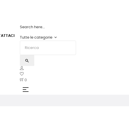
HEMIOLIA MASTER TAPES: LO STATO DELL'
Search here...
ATTACI
keyboard_arrow_down
Tutte le categorie
search
0