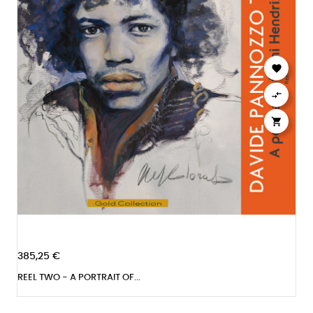



385,25 €
REEL TWO - A PORTRAIT OF...