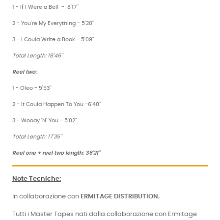
1 - If I Were a Bell - 8'17''
2 - You're My Everything - 5'20''
3 - I Could Write a Book - 5'09"
Total Length: 18'46''
Reel two:
1 - Oleo - 5'53''
2 - It Could Happen To You -6'40''
3 - Woody 'N' You - 5'02"
Total Length: 17'35''
Reel one + reel two length: 36'21''
Note Tecniche
:
In collaborazione con
ERMITAGE DISTRIBUTION.
Tutti i Master Tapes nati dalla collaborazione con Ermitage