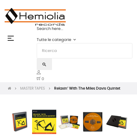
 TAPES: LO STATO DELL'ARTE | HEMIOLIA MA
Search here...
navigazione
☰
keyboard_arrow_down
Tutte le categorie
Toggle
search
0
MASTER TAPES
Relaxin’ With The Miles Davis Quintet