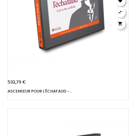



532,79 €
ASCENSEUR POUR L'ÉCHAFAUD -...