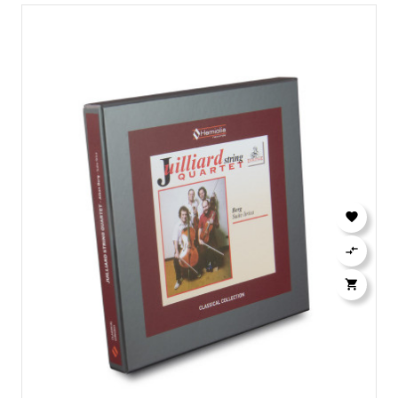


