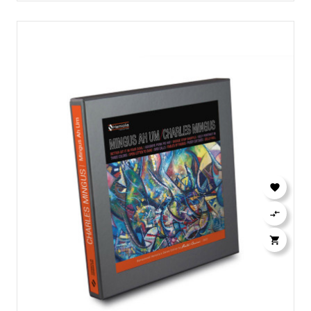


