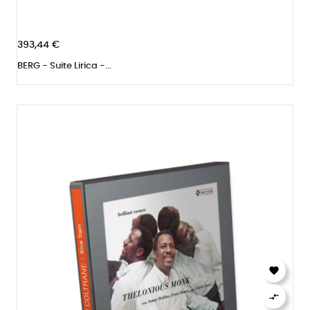
393,44 €
BERG - Suite Lirica -...

