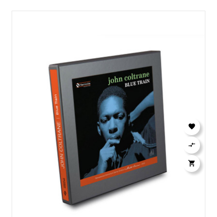


