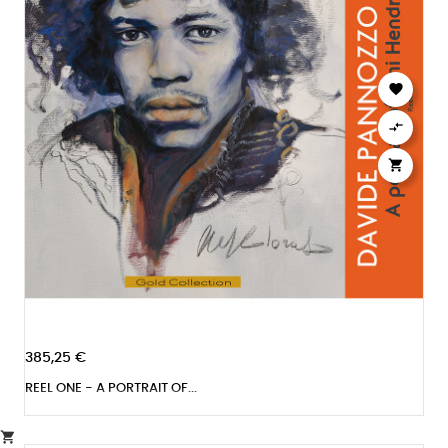



385,25 €
REEL ONE - A PORTRAIT OF...
