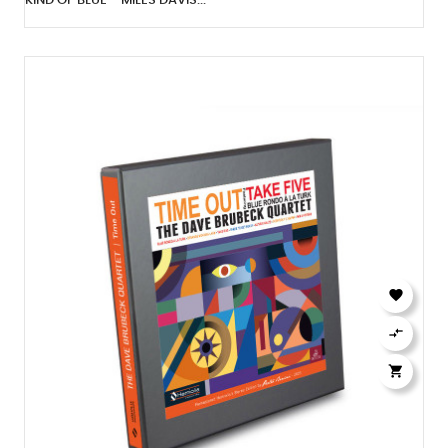
KIND OF BLUE - MILES DAVIS...


