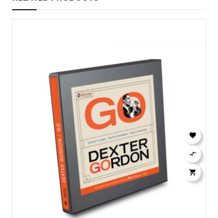


