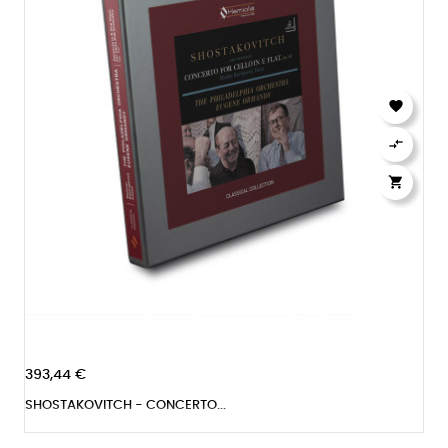



393,44 €
SHOSTAKOVITCH - CONCERTO...