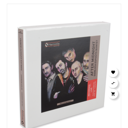


