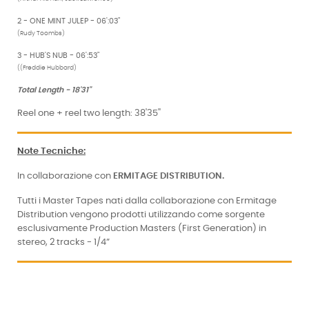
2 - ONE MINT JULEP - 06':03"
(Rudy Toombs)
3 - HUB'S NUB - 06':53"
((Freddie Hubbard)
Total Length - 18'31"
Reel one + reel two length: 38'35''
Note Tecniche
:
In collaborazione con
ERMITAGE DISTRIBUTION.
Tutti i Master Tapes nati dalla collaborazione con Ermitage
Distribution vengono prodotti utilizzando come sorgente
esclusivamente Production Masters (First Generation) in
stereo, 2 tracks - 1/4”