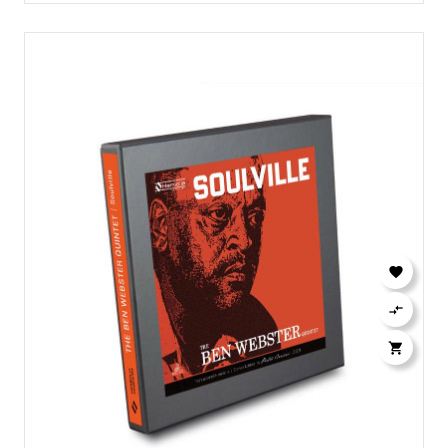


