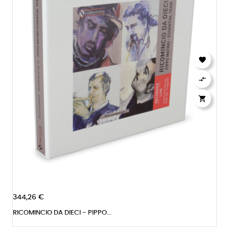



344,26 €
RICOMINCIO DA DIECI - PIPPO...