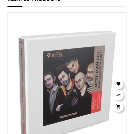


