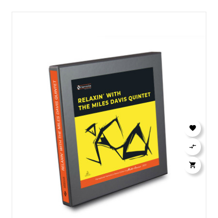


