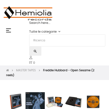
TAPES: LO STATO DELL'ARTE | HEMIOLIA MAS
Search here...
navigazione
☰
keyboard_arrow_down
Tutte le categorie
Toggle
search
0
MASTER TAPES
Freddie Hubbard - Open Sesame (2
reels)