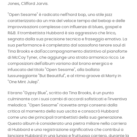
Jones, Clifford Jarvis.
"Open Sesame" è radicato nell'hard bop, uno stile jazz
caratterizzato da un mix del veloce tempo del bebop e delle
improvvisazioni complesse con influenze di blues, gospel e
R&B. Il trombettista Hubbard è sia aggressivo che lirico,
segnato dalla sua precisione tecnica e fraseggio emotivo. La
sua performance è completata dal sassofono tenore soul di
Tina Brooks e dall'accompagnamento distintivo al pianoforte
di McCoy Tyner, che aggiunge uno strato armonico ricco. Le
composizioni dell'album variano dal brano energico e
infuocato del titolo "Open Sesame", alla ballata
lussureggiante "But Beautiful", e al ritmo groove di Marty in
"One Mint Julep".
Il brano "Gypsy Blue", scritto da Tina Brooks, è un punto
culminante con i suoi cambi di accordi sofisticati e l'inventiva
melodica. "Open Sesame" ricevette ampi consensi dalla
critica al momento della sua uscita e consacrò Hubbard
come uno dei principali trombettisti della sua generazione.
Questo album è considerato una pietra miliare nella carriera
di Hubbard e una registrazione significativa che contribuì a
lanciare Hubbard in una lunga e fruttuosa carriera, durante la