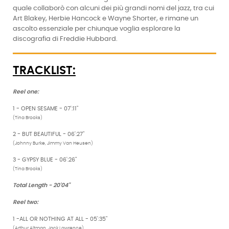
quale collaborò con alcuni dei più grandi nomi del jazz, tra cui
Art Blakey, Herbie Hancock e Wayne Shorter, e rimane un
ascolto essenziale per chiunque voglia esplorare la
discografia di Freddie Hubbard.
TRACKLIST:
Reel one:
1 - OPEN SESAME - 07':11"
(Tina Brooks)
2 - BUT BEAUTIFUL - 06':27"
(Johnny Burke, Jimmy Van Heusen)
3 - GYPSY BLUE - 06':26"
(Tina Brooks)
Total Length - 20'04"
Reel two:
1 -ALL OR NOTHING AT ALL - 05':35"
(Arthur Altman, Jack Lawrence)