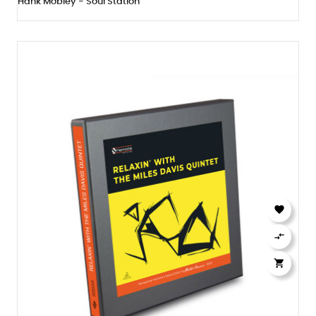
Hank Mobley - Soul Station


