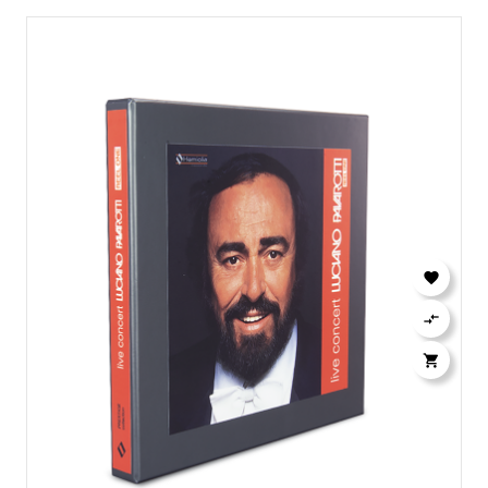


