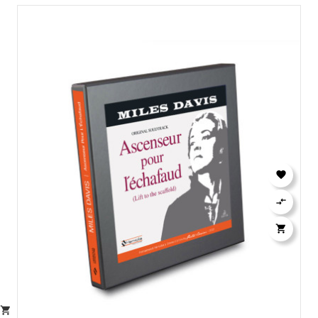



