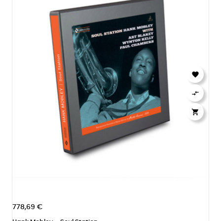



778,69 €