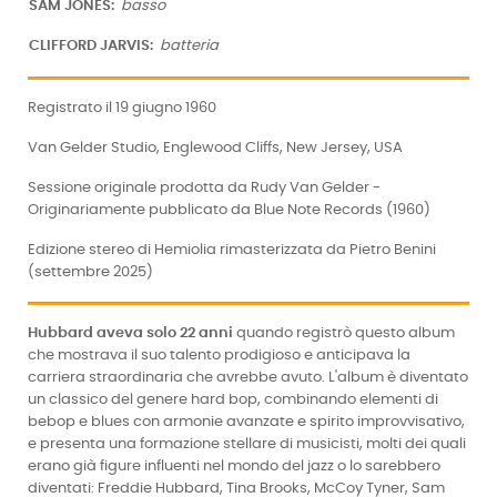
SAM JONES:
basso
CLIFFORD JARVIS:
batteria
Registrato il 19 giugno 1960
Van Gelder Studio, Englewood Cliffs, New Jersey, USA
Sessione originale prodotta da Rudy Van Gelder -
Originariamente pubblicato da Blue Note Records (1960)
Edizione stereo di Hemiolia rimasterizzata da Pietro Benini
(settembre 2025)
Hubbard aveva solo 22 anni
quando registrò questo album
che mostrava il suo talento prodigioso e anticipava la
carriera straordinaria che avrebbe avuto. L'album è diventato
un classico del genere hard bop, combinando elementi di
bebop e blues con armonie avanzate e spirito improvvisativo,
e presenta una formazione stellare di musicisti, molti dei quali
erano già figure influenti nel mondo del jazz o lo sarebbero
diventati: Freddie Hubbard, Tina Brooks, McCoy Tyner, Sam