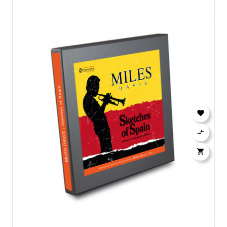


