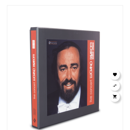


