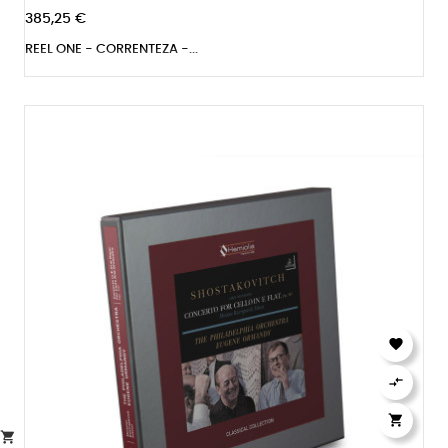
385,25 €
REEL ONE - CORRENTEZA -...



