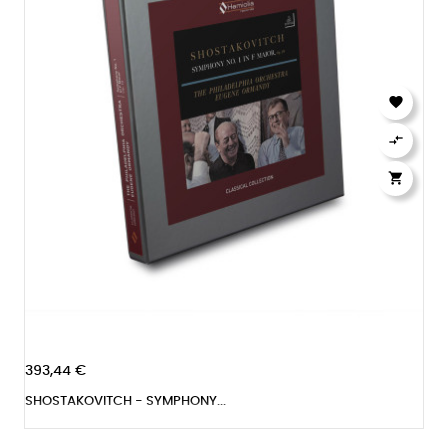



393,44 €
SHOSTAKOVITCH - SYMPHONY...