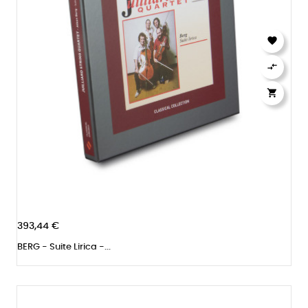



393,44 €
BERG - Suite Lirica -...