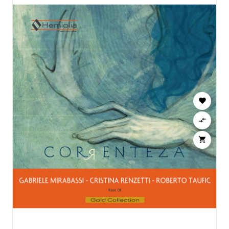


