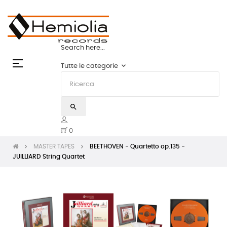
PES: LO STATO DELL'ARTE | HEMIOLIA MASTE
Search here...
navigazione
☰
keyboard_arrow_down
Tutte le categorie
Toggle
search
0
MASTER TAPES
BEETHOVEN - Quartetto op.135 -
JUILLIARD String Quartet