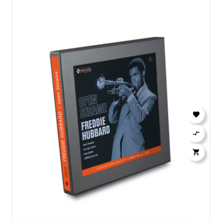


