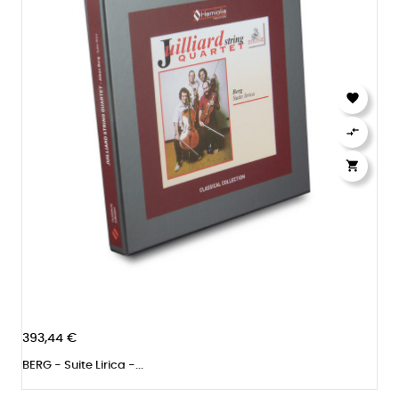



393,44 €
BERG - Suite Lirica -...