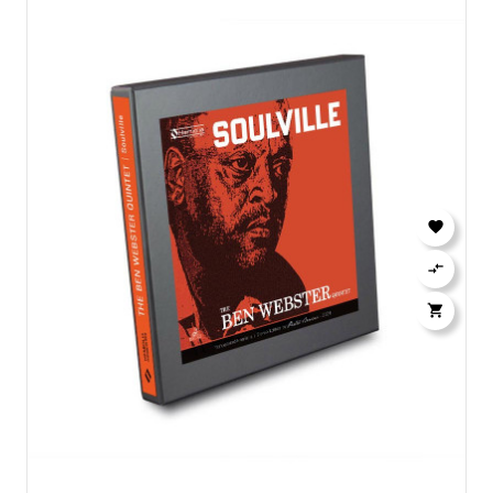


