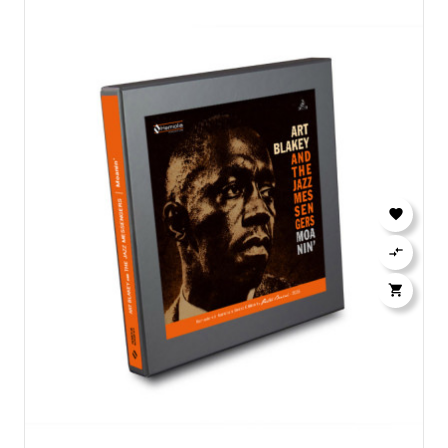


