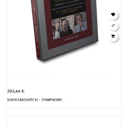



393,44 €
SHOSTAKOVITCH - SYMPHONY...