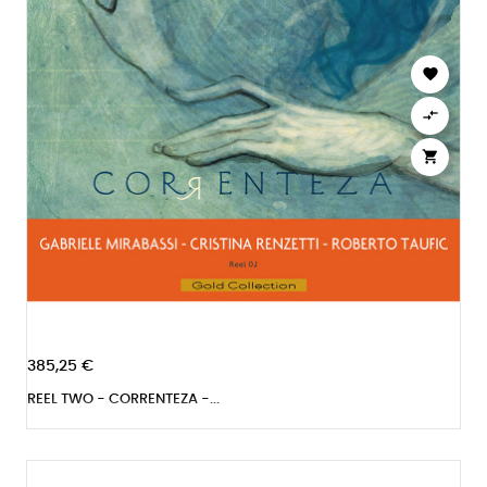



385,25 €
REEL TWO - CORRENTEZA -...