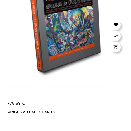



778,69 €
MINGUS AH UM - CHARLES...