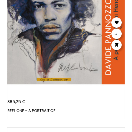



385,25 €
REEL ONE - A PORTRAIT OF...